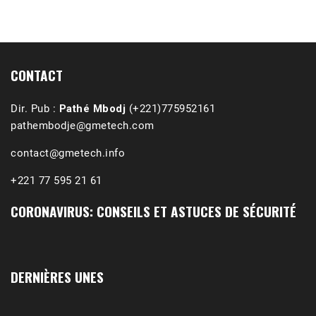
1988-1989 :  La polémique de Guidimakha 
(Podcast)
Sep 3, 2021 •
Affirmations & Précisions Exécutions, déportations et répressions au Guidimakha (sud de la Mauritanie) de 1989 /1990 Peut-on les oublier nos victimes ? Au cours de nos recherches de mémoire de maîtrise (1997) intitulé (,), nous avons enquêté sur les noms des personnes victimes (mortes, rescapées et déportées) lors des événements…
CONTACT
Dir. Pub :
Pathé Mbodj
(+221)775952161
pathembodje@gmetech.com
contact@gmetech.info
+221 77 595 21 61
CORONAVIRUS: CONSEILS ET ASTUCES DE SÉCURITÉ
DERNIÈRES UNES