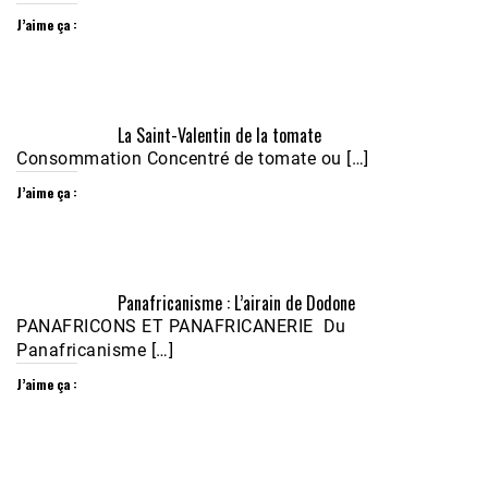
J’aime ça :
Écoutez le parcours de Claudiane Kapia 
La Saint-Valentin de la tomate
Nobana (Podologue)
Feb 24, 2021 • 28mn
Consommation Concentré de tomate ou […]
J’aime ça :
Panafricanisme : L’airain de Dodone
PANAFRICONS ET PANAFRICANERIE Du
Panafricanisme […]
J’aime ça :