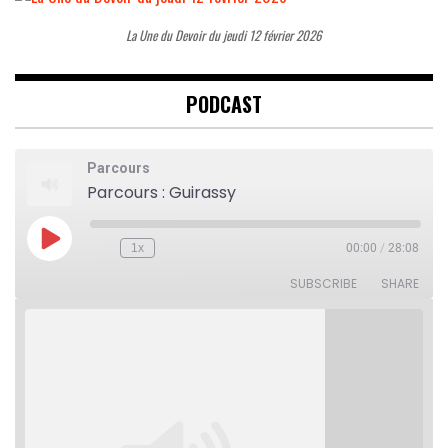
La Une du Devoir du jeudi 12 février 2026
PODCAST
Parcours
Parcours : Guirassy
Play
1x
00:00
/
28:08
Rewind
Fast
Episode
10
Forward
Seconds
30
SUBSCRIBE
SHARE
seconds