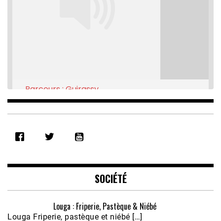
Parcours : Guirassy
Feb 16, 2021 • 28:08
SHARE
RSS FEED
LINK
EMBED
SOCIÉTÉ
Louga : Friperie, Pastèque & Niébé
Louga Friperie, pastèque et niébé […]