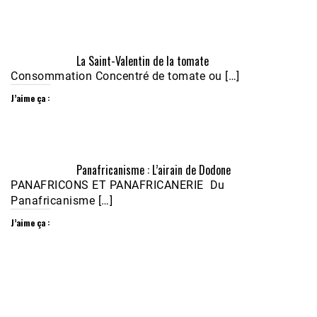
Écoutez le parcours de Claudiane Kapia 
La Saint-Valentin de la tomate
Nobana (Podologue)
Feb 24, 2021 • 28mn
Consommation Concentré de tomate ou […]
J’aime ça :
Panafricanisme : L’airain de Dodone
PANAFRICONS ET PANAFRICANERIE Du
Panafricanisme […]
J’aime ça :
1988-1989 :  La polémique de Guidimakha 