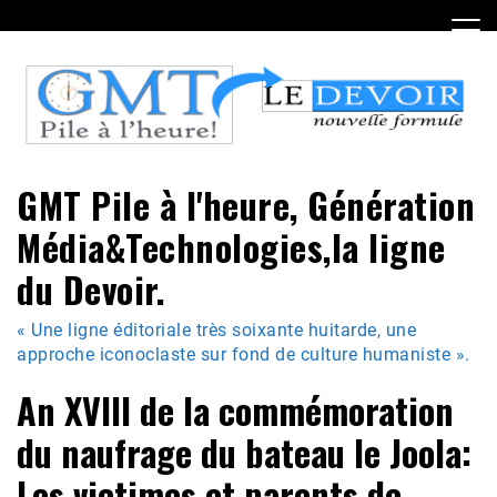
Skip
to
content
GMT Pile à l'heure, Génération
Média&Technologies,la ligne
du Devoir.
« Une ligne éditoriale très soixante huitarde, une
approche iconoclaste sur fond de culture humaniste ».
An XVIII de la commémoration
du naufrage du bateau le Joola:
Les victimes et parents de