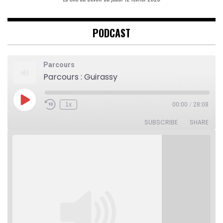
PODCAST
Parcours
Parcours : Guirassy
Play
1x
00:00
/
28:08
Rewind
Fast
Episode
10
Forward
Seconds
30
SUBSCRIBE
SHARE
seconds