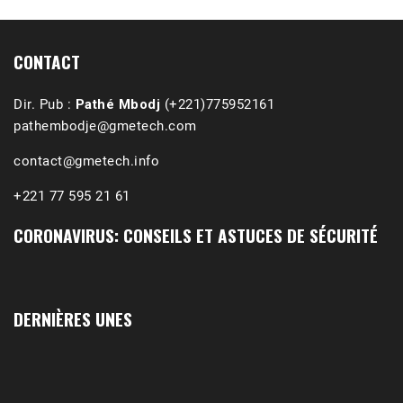
(Podcast)
Sep 3, 2021 •
Affirmations & Précisions Exécutions, déportations et répressions au Guidimakha (sud de la Mauritanie) de 1989 /1990 Peut-on les oublier nos victimes ? Au cours de nos recherches de mémoire de maîtrise (1997) intitulé (,), nous avons enquêté sur les noms des personnes victimes (mortes, rescapées et déportées) lors des événements…
CONTACT
Dir. Pub :
Pathé Mbodj
(+221)775952161
pathembodje@gmetech.com
contact@gmetech.info
+221 77 595 21 61
CORONAVIRUS: CONSEILS ET ASTUCES DE SÉCURITÉ
DERNIÈRES UNES