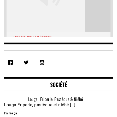
Parcours : Guirassy
Feb 16, 2021 • 28:08
SHARE
RSS FEED
LINK
EMBED
SOCIÉTÉ
Louga : Friperie, Pastèque & Niébé
Louga Friperie, pastèque et niébé […]
J’aime ça :