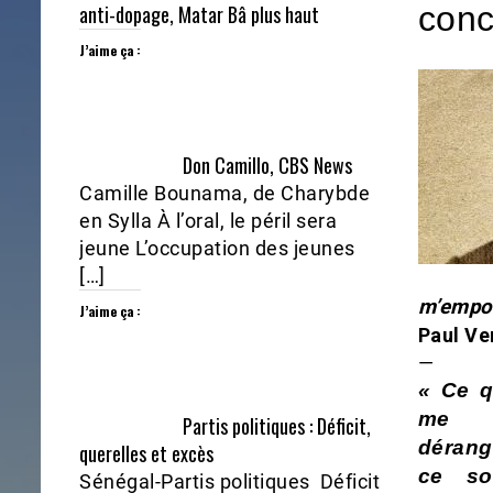
con
anti-dopage, Matar Bâ plus haut
J’aime ça :
Don Camillo, CBS News
Camille Bounama, de Charybde
en Sylla À l’oral, le péril sera
jeune L’occupation des jeunes
[…]
m’emport
J’aime ça :
Paul Ve
—
« Ce q
me
Partis politiques : Déficit,
dérang
querelles et excès
ce so
Sénégal-Partis politiques Déficit