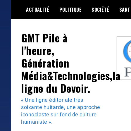
Skip
ACTUALITÉ
POLITIQUE
SOCIÉTÉ
SANT
to
content
GMT Pile à
l'heure,
Génération
Média&Technologies,la
ligne du Devoir.
« Une ligne éditoriale très
soixante huitarde, une approche
iconoclaste sur fond de culture
humaniste ».