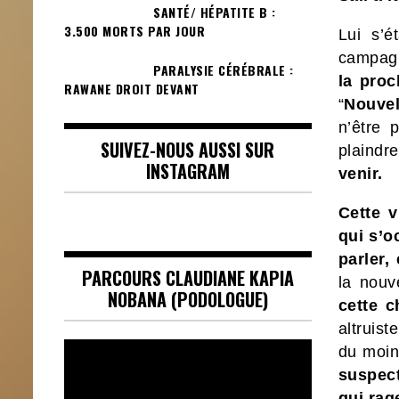
SANTÉ/ HÉPATITE B :
3.500 MORTS PAR JOUR
Lui s’é
campagn
PARALYSIE CÉRÉBRALE :
la proc
RAWANE DROIT DEVANT
“
Nouvel
n’être 
SUIVEZ-NOUS AUSSI SUR
plaindr
INSTAGRAM
venir.
Cette v
qui s’o
parler,
PARCOURS CLAUDIANE KAPIA
la nouv
NOBANA (PODOLOGUE)
cette c
altruist
Lecteur
du moin
vidéo
suspec
qui rag