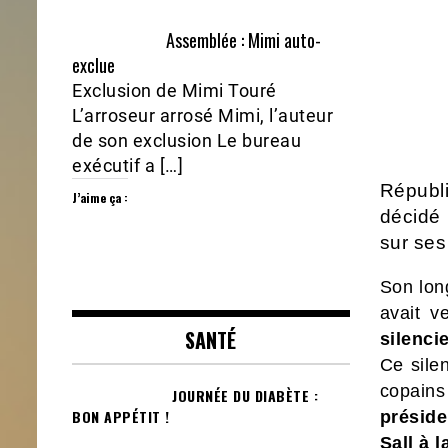
Assemblée : Mimi auto-
exclue
Exclusion de Mimi Touré
L’arroseur arrosé Mimi, l’auteur
de son exclusion Le bureau
exécutif a […]
Républi
J’aime ça :
décidé 
sur ses
Son long
avait v
SANTÉ
silenci
Ce sile
copain
JOURNÉE DU DIABÈTE :
BON APPÉTIT !
préside
Sall à 