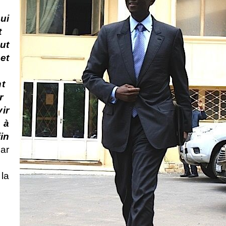
ui
t
ut
et
t
r
ir
 à
in
ar
la