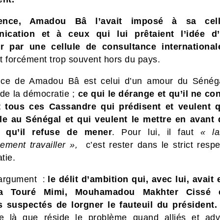
ence, Amadou Bâ l’avait imposé à sa cel
ication et à ceux qui lui prêtaient l’idée d’
ur par une cellule de consultance international
t forcément trop souvent hors du pays
.
nce de Amadou Bâ est celui d’un amour du Sénég
 de la démocratie ;
ce qui le dérange et qu’il ne con
 tous ces Cassandre qui prédisent et veulent 
le au Sénégal et qui veulent le mettre en avant
 qu’il refuse de mener
. Pour lui, il faut
« la
ement travailler »,
c’est rester dans le strict resp
tie.
:
-argument
le délit d’ambition qui, avec lui, avait
a Touré Mimi, Mouhamadou Makhter Cissé 
s suspectés de lorgner le fauteuil du président
re là que réside le problème quand alliés et adv