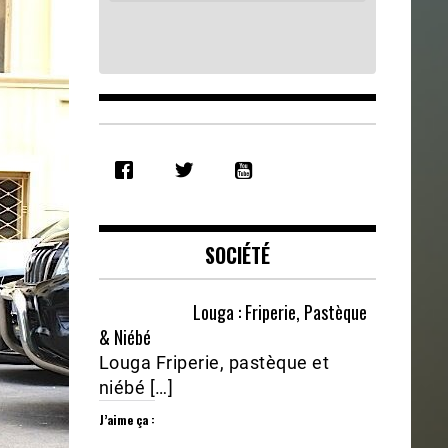
SHARE
RSS FEED
LINK
EMBED
SOCIÉTÉ
Louga : Friperie, Pastèque
& Niébé
Louga Friperie, pastèque et
niébé […]
J’aime ça :