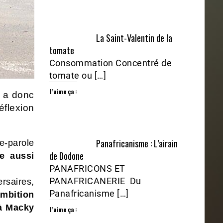
La Saint-Valentin de la
tomate
Consommation Concentré de
tomate ou […]
J’aime ça :
â a donc
éflexion
Panafricanisme : L’airain
te-parole
de Dodone
e aussi
PANAFRICONS ET
PANAFRICANERIE Du
rsaires,
Panafricanisme […]
mbition
 à Macky
J’aime ça :