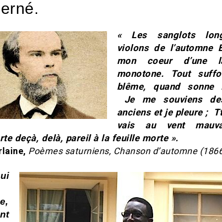
cerné.
« Les sanglots lon
violons de l’automne 
mon coeur d’une la
monotone. Tout suffo
blême, quand sonne l
Je me souviens de
anciens et je pleure ; T
vais au vent mauva
e deçà, delà, pareil à la feuille morte ».
rlaine,
Poèmes saturniens, Chanson d’automne (1866
ui
e,
nt