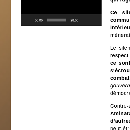
Ce sil
commun
00:00
28:05
intérie
mènerai
Le sile
respect
ce sont
s’écrou
combat
gouvern
démocra
Contre
Aminat
d’autre
peut-êt