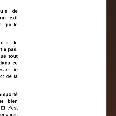
lule de
un exil
e
qui le
al et du
fie pas,
que tout
 dans ce
isser le
ect de la
 emporté
et bien
.
Et c’est
ersaires