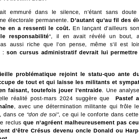
tait emmuré dans le silence, n’étant sans dout
e électorale permanente.
D’autant qu’au fil des él
he en a ressenti le coût.
En lançant d’ailleurs so
le responsabilité
“, il en avait révélé un bout, 
pas aussi riche que l’on pense, même s’il est lo
e :
son cursus administratif devrait lui permettre
ieille problématique rejoint le statu-quo ante d
ccupe de tout et qui laisse les militants et sympa
 en faisant, toutefois jouer l’entraide
. Une analyse
elle réalité post-mars 2024 suggère que
Pastef 
haîne
, avec une détermination militante qui frôle le
e, dans ce
“don de soi”
, ce qui le conforte dans cette
e reclus
que n’agréent malheureusement pas ceux
tent d’être Crésus devenu oncle Donald ou Harp
ent.