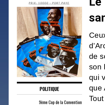
Le 
sa
Ceux
d’Ar
de s
son 
qui 
que 
POLITIQUE
Tout
9ème Cop de la Convention