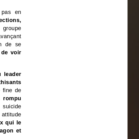
e pas en
ections,
n groupe
avançant
in de se
 de voir
u leader
thisants
 fine de
a rompu
 suicide
 attitude
 qui le
agon et