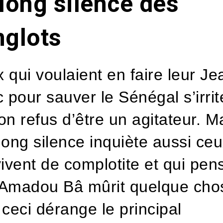
long silence des
nglots
 qui voulaient en faire leur J
c pour sauver le Sénégal s’irrit
on refus d’être un agitateur. M
long silence inquiète aussi ce
vivent de complotite et qui pen
Amadou Bâ mûrit quelque cho
 ceci dérange le principal