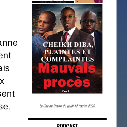
eanne
ent
ais
ux
sent
se.
La Une du Devoir du jeudi 12 février 2026
PODCAST