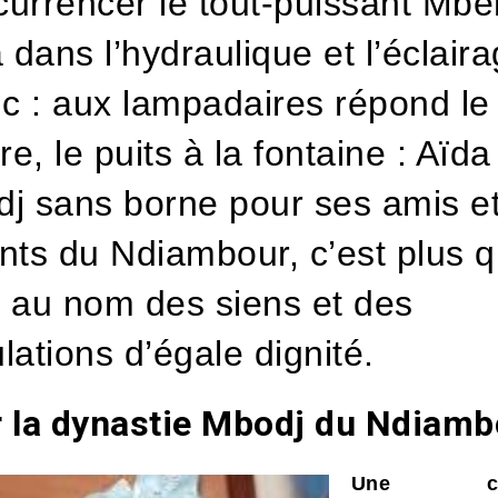
urrencer le tout-puissant Mbé
a dans l’hydraulique et l’éclair
ic : aux lampadaires répond le
re, le puits à la fontaine : Aïda
j sans borne pour ses amis e
nts du Ndiambour, c’est plus 
r, au nom des siens et des
lations d’égale dignité.
 la dynastie Mbodj du Ndiamb
Une célé