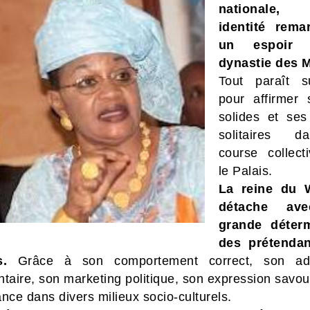
nationale
identité rema
un espoir
dynastie des 
Tout paraît s
pour affirmer
solides et ses
solitaires 
course collect
le Palais.
La reine du 
détache av
grande déterm
des prétendan
s.
Grâce à son comportement correct, son ada
ntaire, son marketing politique, son expression savou
nce dans divers milieux socio-culturels.