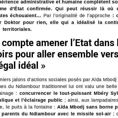
érience administrative et humaine complètent so
me d’État confirmée. Qui peut réussir là où d
ates échouaient…
Par l’originalité de l’approche
: 
 Doktor pour rien, elle qui a idéalisé la conti
 territoriales.
 compte amener l’Etat dans 
oirs pour aller ensemble vers
gal idéal »
miers jalons d’actions sociales posés par Aïda Mbodj 
es du Ndiambour traditionnel lui ont valu une belle 
ainage :
concurrencer le tout-puissant Mbéry Sy
ulique et l’éclairage public
; ainsi, aux lampadaire
re, le puits à la fontaine :
Aïda Mbodj sans borne p
 parents du Ndiambour avec le missile sol-air
; 