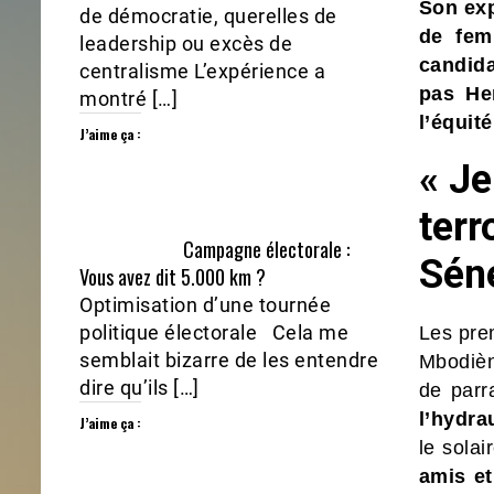
Son exp
de démocratie, querelles de
de fem
leadership ou excès de
candid
centralisme L’expérience a
pas Her
montré […]
l’équité
J’aime ça :
« Je
terr
Campagne électorale :
Séné
Vous avez dit 5.000 km ?
Optimisation d’une tournée
politique électorale Cela me
Les pre
semblait bizarre de les entendre
Mbodièn
dire qu’ils […]
de parr
l’hydra
J’aime ça :
le solai
amis et