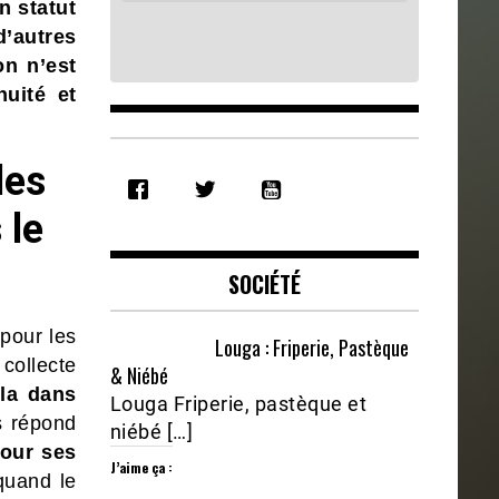
n statut
’autres
on n’est
nuité et
SHARE
les
RSS FEED
LINK
 le
EMBED
SOCIÉTÉ
pour les
Louga : Friperie, Pastèque
collecte
& Niébé
lla dans
Louga Friperie, pastèque et
s répond
niébé […]
our ses
J’aime ça :
quand le