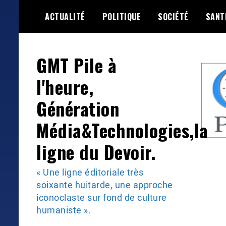
Skip
ACTUALITÉ
POLITIQUE
SOCIÉTÉ
SANT
to
content
GMT Pile à
l'heure,
Génération
Média&Technologies,la
ligne du Devoir.
« Une ligne éditoriale très
soixante huitarde, une approche
iconoclaste sur fond de culture
humaniste ».