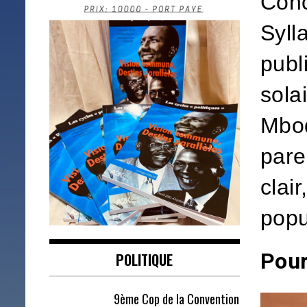
Conc
Syll
publ
solai
Mbod
pare
clai
popu
Pour
POLITIQUE
9ème Cop de la Convention