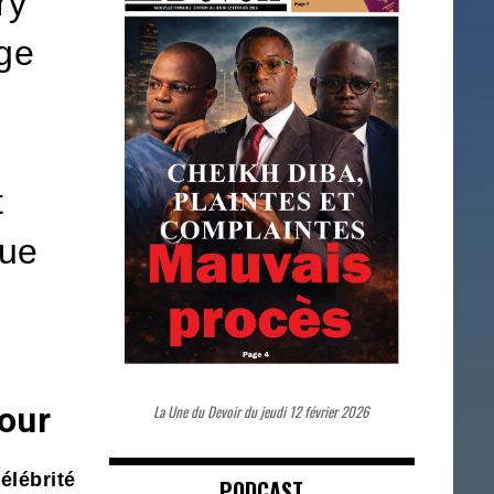
ry
age
t
que
our
La Une du Devoir du jeudi 12 février 2026
brité
PODCAST