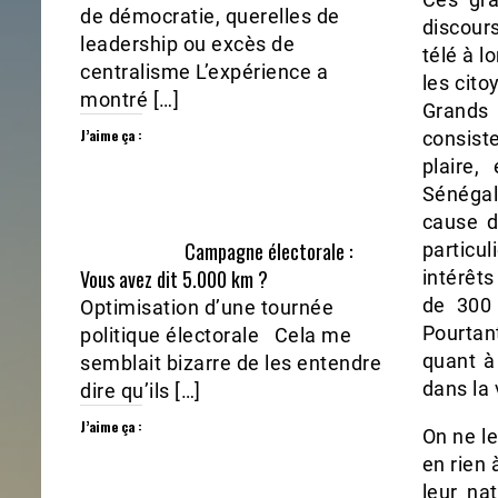
de démocratie, querelles de
discour
leadership ou excès de
télé à 
centralisme L’expérience a
les cito
montré […]
Grands 
J’aime ça :
consiste
plaire,
Sénégal
cause d
Campagne électorale :
particu
Vous avez dit 5.000 km ?
intérêts
de 300 
Optimisation d’une tournée
Pourta
politique électorale Cela me
quant à 
semblait bizarre de les entendre
dans la 
dire qu’ils […]
J’aime ça :
On ne le
en rien 
leur na