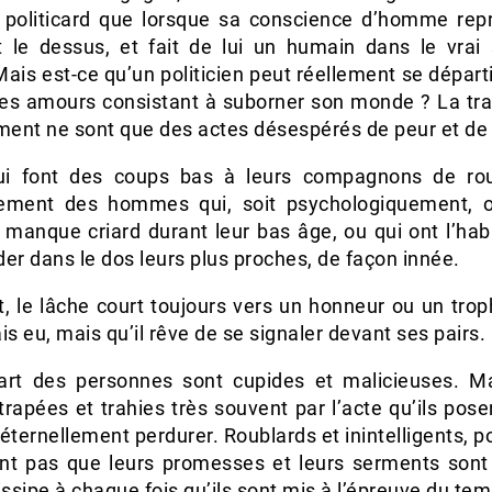
 politicard que lorsque sa conscience d’homme rep
le dessus, et fait de lui un humain dans le vrai
ais est-ce qu’un politicien peut réellement se départ
es amours consistant à suborner son monde ? La tra
ement ne sont que des actes désespérés de peur et de 
i font des coups bas à leurs compagnons de ro
ement des hommes qui, soit psychologiquement, 
 manque criard durant leur bas âge, ou qui ont l’hab
er dans le dos leurs plus proches, de façon innée.
, le lâche court toujours vers un honneur ou un trop
is eu, mais qu’il rêve de se signaler devant ses pairs.
art des personnes sont cupides et malicieuses. Ma
trapées et trahies très souvent par l’acte qu’ils pose
éternellement perdurer. Roublards et inintelligents, po
nt pas que leurs promesses et leurs serments sont
issipe à chaque fois qu’ils sont mis à l’épreuve du tem