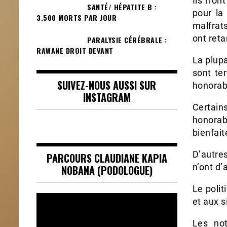
Ils n’on
SANTÉ/ HÉPATITE B :
pour la
3.500 MORTS PAR JOUR
malfrat
ont ret
PARALYSIE CÉRÉBRALE :
RAWANE DROIT DEVANT
La plupa
sont te
SUIVEZ-NOUS AUSSI SUR
honorabl
INSTAGRAM
Certain
honora
bienfait
D’autres
PARCOURS CLAUDIANE KAPIA
n’ont d’
NOBANA (PODOLOGUE)
Le polit
Lecteur
et aux s
vidéo
Les not