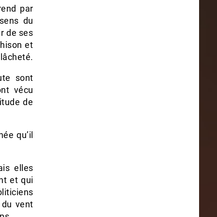
rend par
 sens du
ir de ses
hison et
lâcheté.
ute sont
ont vécu
itude de
hée qu’il
is elles
nt et qui
liticiens
 du vent
ps.