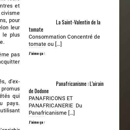
ntres et
 civisme
ins, pour
La Saint-Valentin de la
elon leur
tomate
 le plus
Consommation Concentré de
he.
tomate ou […]
J’aime ça :
même pas
cquitter
s, d’ex-
Panafricanisme : L’airain
s promus
de Dodone
étés qui
PANAFRICONS ET
du pays.
PANAFRICANERIE Du
tilisant
Panafricanisme […]
J’aime ça :