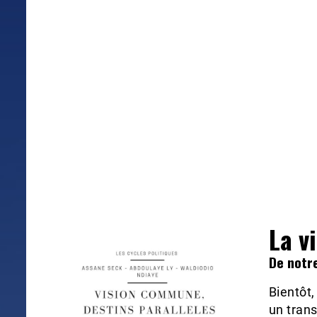
La v
De notr
Bientôt
un trans