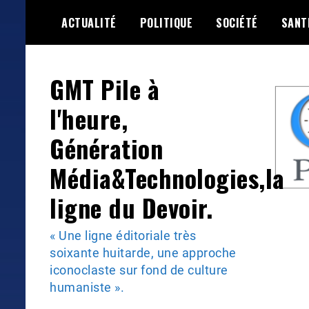
Skip
ACTUALITÉ
POLITIQUE
SOCIÉTÉ
SANT
to
content
GMT Pile à
l'heure,
Génération
Média&Technologies,la
ligne du Devoir.
« Une ligne éditoriale très
soixante huitarde, une approche
iconoclaste sur fond de culture
humaniste ».