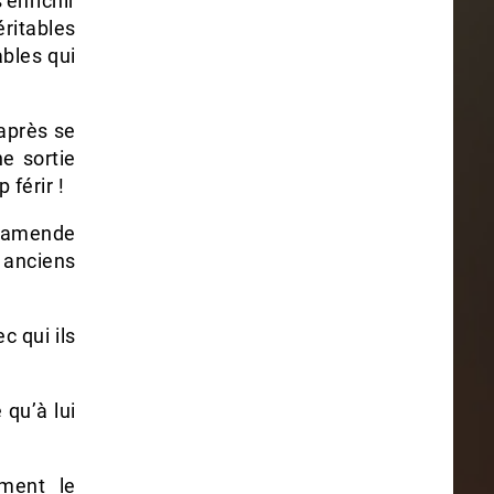
’enrichir
ritables
bles qui
 après se
e sortie
férir !
t amende
anciens
c qui ils
 qu’à lui
iment le