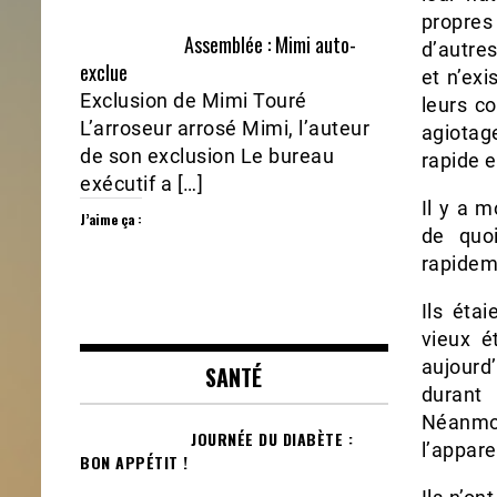
propres
Assemblée : Mimi auto-
d’autre
exclue
et n’exi
Exclusion de Mimi Touré
leurs co
L’arroseur arrosé Mimi, l’auteur
agiotag
de son exclusion Le bureau
rapide e
exécutif a […]
Il y a 
J’aime ça :
de quoi
rapidem
Ils éta
vieux é
aujourd
SANTÉ
durant 
Néanmoi
JOURNÉE DU DIABÈTE :
l’appare
BON APPÉTIT !