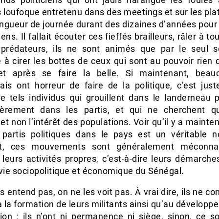
s loufoque entretenu dans des meetings et sur les pla
longueur de journée durant des dizaines d’années pour
yens. Il fallait écouter ces fieffés brailleurs, râler à to
prédateurs, ils ne sont animés que par le seul s
 à cirer les bottes de ceux qui sont au pouvoir rien
 et après se faire la belle. Si maintenant, bea
ais ont horreur de faire de la politique, c’est jus
e tels individus qui grouillent dans le landerneau po
lièrement dans les partis, et qui ne cherchent q
 et non l’intérêt des populations. Voir qu’il y a mainte
partis politiques dans le pays est un véritable n
nt, ces mouvements sont généralement méconnai
leurs activités propres, c’est-à-dire leurs démarche
vie sociopolitique et économique du Sénégal.
s entend pas, on ne les voit pas. À vrai dire, ils ne co
à la formation de leurs militants ainsi qu’au dévelop
tion : ils n’ont ni permanence ni siège, sinon, ce so