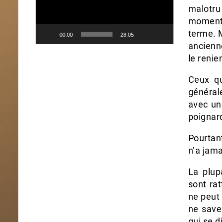
malotru
moment 
terme. M
00:00
28:05
ancienn
le reni
Ceux qu
général
avec un
poignard
Pourtant
n’a jama
La plup
sont rat
ne peut 
ne save
qui se d