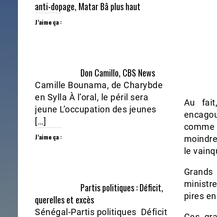
anti-dopage, Matar Bâ plus haut
J’aime ça :
Don Camillo, CBS News
Camille Bounama, de Charybde
en Sylla À l’oral, le péril sera
Au fait
jeune L’occupation des jeunes
encagou
[…]
comme d
J’aime ça :
moindre 
le vainq
Grands 
ministr
Partis politiques : Déficit,
pires en
querelles et excès
Sénégal-Partis politiques Déficit
Ces gra