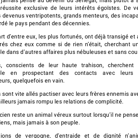
t jamais pensé au devenir du Sénégal, mais plutôt à s
 réussite exclusive de leurs intérêts égoïstes. De vé
s devenus ventripotents, grands menteurs, des incapa
ardé le pays pendant des décennies.
rt d’entre eux, les plus fortunés, ont déjà transigé et
rrés chez eux comme si de rien n’était, cherchant un
e dans d’autres affaires plus nébuleuses et sans coup 
s, conscients de leur haute trahison, cherchen
ble en prospectant des contacts avec leurs 
eurs, quelquefois en vain.
 sont vite allés pactiser avec leurs frères ennemis ave
ailleurs jamais rompu les relations de complicité.
icien reste un animal véreux surtout lorsqu’il ne pense
iens, mais jamais à son peuple.
ions de vergogne, d’entraide et de dignité n’an