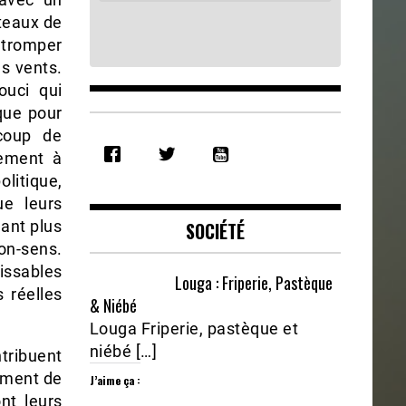
teaux de
 tromper
us vents.
ouci qui
 que pour
SHARE
ucoup de
RSS FEED
tement à
LINK
litique,
ue leurs
EMBED
nant plus
SOCIÉTÉ
on-sens.
ssables
Louga : Friperie, Pastèque
s réelles
& Niébé
Louga Friperie, pastèque et
niébé […]
ntribuent
pement de
J’aime ça :
nt leurs