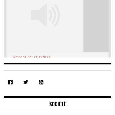
Parcours : Guirassy
Feb 16, 2021 • 28:08
SHARE
RSS FEED
LINK
EMBED
SOCIÉTÉ