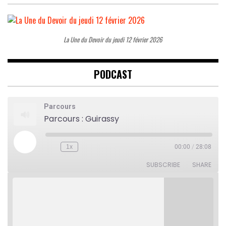
La Une du Devoir du jeudi 12 février 2026
PODCAST
Parcours
Parcours : Guirassy
Play
1x
00:00
/
28:08
Rewind
Fast
Episode
10
Forward
Seconds
30
SUBSCRIBE
SHARE
seconds