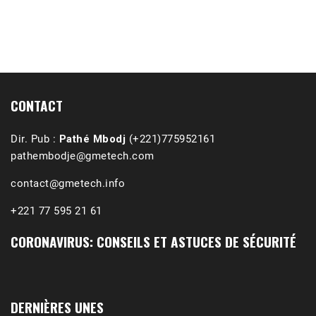
1988-1989 :  La polémique de Guidimakha 
(Podcast)
Sep 3, 2021 •
Affirmations & Précisions Exécutions, déportations et répressions au Guidimakha (sud de la Mauritanie) de 1989 /1990 Peut-on les oublier nos victimes ? Au cours de nos recherches de mémoire de maîtrise (1997) intitulé (,), nous avons enquêté sur les noms des personnes victimes (mortes, rescapées et déportées) lors des événements…
CONTACT
Dir. Pub :
Pathé Mbodj
(+221)775952161
pathembodje@gmetech.com
contact@gmetech.info
+221 77 595 21 61
CORONAVIRUS: CONSEILS ET ASTUCES DE SÉCURITÉ
DERNIÈRES UNES