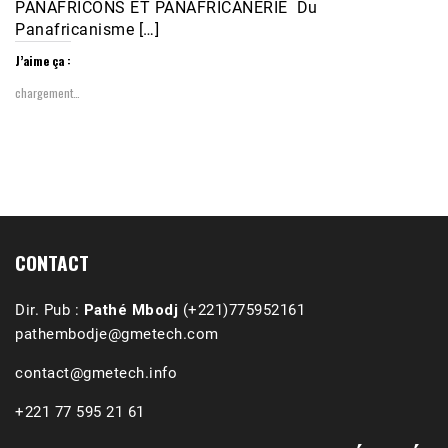
PANAFRICONS ET PANAFRICANERIE Du
Panafricanisme […]
J’aime ça :
chargement…
1988-1989 :  La polémique de Guidimakha 
(Podcast)
Sep 3, 2021 •
Affirmations & Précisions Exécutions, déportations et répressions au Guidimakha (sud de la Mauritanie) de 1989 /1990 Peut-on les oublier nos victimes ? Au cours de nos recherches de mémoire de maîtrise (1997) intitulé (,), nous avons enquêté sur les noms des personnes victimes (mortes, rescapées et déportées) lors des événements…
CONTACT
Dir. Pub :
Pathé Mbodj
(+221)775952161
pathembodje@gmetech.com
contact@gmetech.info
+221 77 595 21 61