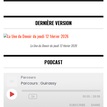
DERNIÈRE VERSION
La Une du Devoir du jeudi 12 février 2026
PODCAST
Parcours
Parcours : Guirassy
Play
1x
00:00
/
28:08
Rewind
Fast
Episode
10
Forward
Seconds
30
SUBSCRIBE
SHARE
seconds