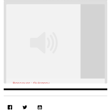
Parcours : Guirassy
Feb 16, 2021 • 28:08
SHARE
RSS FEED