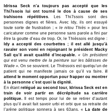
Idrissa Seck n’a toujours pas accepté que les
Thi7ssois lui ont tourné le dos à cause de ses
trahisons répétitives
. Les Thi7ssois sont des
personnes dignes et fières. Avec Idy, ils ont essuyé
toute sorte de frustration ; «
le nitou Thiès
» pour les
caricaturer comme une personne sans parole a fini par
être la goutte d’eau de trop. Or, le Thièssois est digne :
Idy a accepté des courbettes ; il est allé jusqu’à
ravaler son vomi en rejoignant le président Macky
Sall qu’il avait qualifié d’incapable.
« Un président
qui est venu mettre de la peinture sur les bâtisses de
Wade »
. On se souvient. Le Thièssois est quelqu’un de
patient qui ne manifeste jamais ce qu’il va faire.
il
attend le moment opportun pour frapper ou montrer
à la personne c’est quoi la dignité.
En étant
relégué au second tour, Idrissa Seck est en
train de voir partir en décrépitude sa carrière
politique.
Il est temps pour lui de se retirer d’autant
plus qu’il avait fait savoir urbi et orbi que sa retraite de
l’arène politique sonnera à ses 63ans. «
La date de