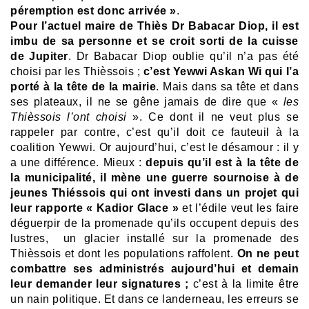
péremption est donc arrivée »
.
Pour l’actuel maire de Thiès Dr Babacar Diop, il est
imbu de sa personne et se croit sorti de la cuisse
de Jupiter
. Dr Babacar Diop oublie qu’il n’a pas été
choisi par les Thièssois ;
c’est Yewwi Askan Wi qui l’a
porté à la tête de la mairie
. Mais dans sa tête et dans
ses plateaux, il ne se gêne jamais de dire que «
les
Thièssois l’ont choisi
». Ce dont il ne veut plus se
rappeler par contre, c’est qu’il doit ce fauteuil à la
coalition Yewwi. Or aujourd’hui, c’est le désamour : il y
a une différence. Mieux :
depuis qu’il est à la tête de
la municipalité, il mène une guerre sournoise à de
jeunes
Thiéssois
qui ont investi dans un projet qui
leur rapporte « Kadior Glace »
et l’édile veut les faire
déguerpir de la promenade qu’ils occupent depuis des
lustres, un glacier installé sur la promenade des
Thièssois et dont les populations raffolent.
On ne peut
combattre ses administrés aujourd’hui et demain
leur demander leur signatures ;
c’est à la limite être
un nain politique. Et dans ce landerneau, les erreurs se