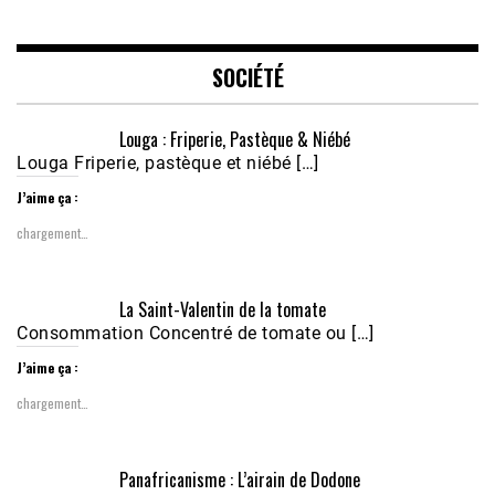
LINK
EMBED
SOCIÉTÉ
Louga : Friperie, Pastèque & Niébé
Louga Friperie, pastèque et niébé […]
J’aime ça :
chargement…
Écoutez le parcours de Claudiane Kapia 
La Saint-Valentin de la tomate
Nobana (Podologue)
Feb 24, 2021 • 28mn
Consommation Concentré de tomate ou […]
J’aime ça :
chargement…
Panafricanisme : L’airain de Dodone