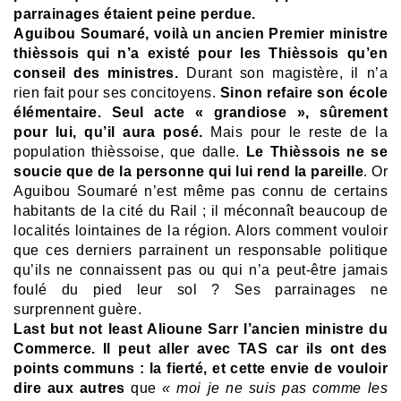
parrainages étaient peine perdue.
Aguibou Soumaré, voilà un ancien Premier ministre
thièssois qui n’a existé pour les Thièssois qu’en
conseil des ministres.
Durant son magistère, il n’a
rien fait pour ses concitoyens.
Sinon refaire son école
élémentaire. Seul acte « grandiose », sûrement
pour lui, qu’il aura posé.
Mais pour le reste de la
population thièssoise, que dalle.
Le Thièssois ne se
soucie que de la personne qui lui rend la pareille
. Or
Aguibou Soumaré n’est même pas connu de certains
habitants de la cité du Rail ; il méconnaît beaucoup de
localités lointaines de la région. Alors comment vouloir
que ces derniers parrainent un responsable politique
qu’ils ne connaissent pas ou qui n’a peut-être jamais
foulé du pied leur sol ?
Ses parrainages ne
surprennent guère.
Last but not least Alioune Sarr l’ancien ministre du
Commerce. Il peut aller avec TAS car ils ont des
points communs : la fierté, et cette envie de vouloir
dire aux autres
que
« moi je ne suis pas comme les