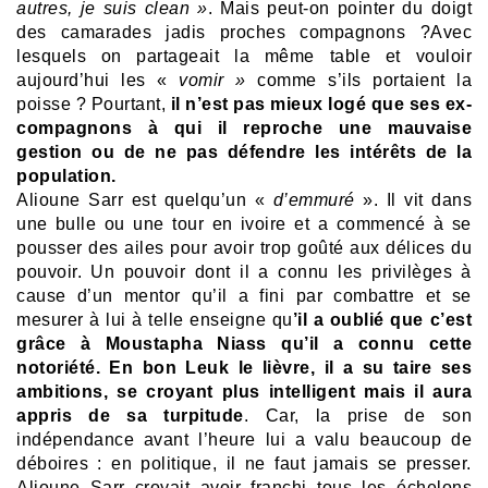
autres, je suis clean »
. Mais peut-on pointer du doigt
des camarades jadis proches compagnons ?Avec
lesquels on partageait la même table et vouloir
aujourd’hui les «
vomir »
comme s’ils portaient la
poisse ? Pourtant,
il n’est pas mieux logé que ses ex-
compagnons à qui il reproche une mauvaise
gestion ou de ne pas défendre les intérêts de la
population.
Alioune Sarr est quelqu’un «
d’emmuré
». Il vit dans
une bulle ou une tour en ivoire et a commencé à se
pousser des ailes pour avoir trop goûté aux délices du
pouvoir. Un pouvoir dont il a connu les privilèges à
cause d’un mentor qu’il a fini par combattre et se
mesurer à lui à telle enseigne qu
’il a oublié que c’est
grâce à Moustapha Niass qu’il a connu cette
notoriété. En bon Leuk le lièvre, il a su taire ses
ambitions, se croyant plus intelligent mais il aura
appris de sa turpitude
. Car, la prise de son
indépendance avant l’heure lui a valu beaucoup de
déboires : en politique, il ne faut jamais se presser.
Alioune Sarr croyait avoir franchi tous les échelons