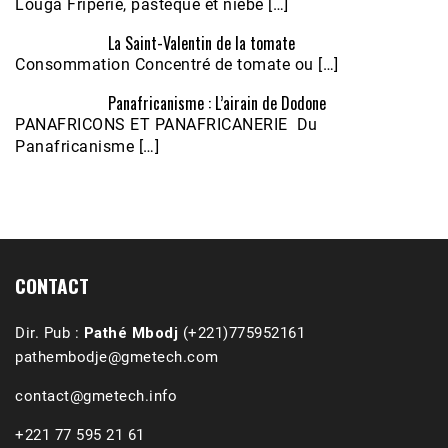
Louga Friperie, pastèque et niébé […]
La Saint-Valentin de la tomate
Consommation Concentré de tomate ou […]
Panafricanisme : L’airain de Dodone
Écoutez le parcours de Claudiane Kapia 
PANAFRICONS ET PANAFRICANERIE Du
Nobana (Podologue)
Feb 24, 2021 • 28mn
Panafricanisme […]
CONTACT
Dir. Pub :
Pathé Mbodj
(+221)775952161
pathembodje@gmetech.com
contact@gmetech.info
+221 77 595 21 61