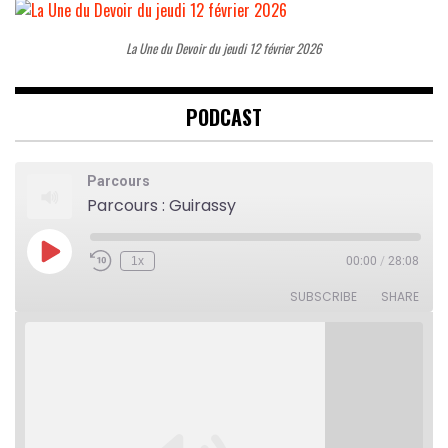
La Une du Devoir du jeudi 12 février 2026
PODCAST
Parcours
Parcours : Guirassy
Play
1x
00:00
/
28:08
Rewind
Fast
Episode
10
Forward
Seconds
30
SUBSCRIBE
SHARE
seconds