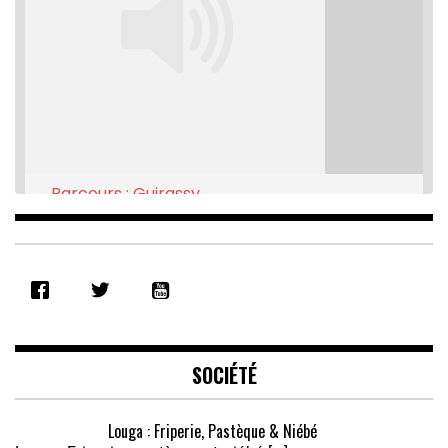
Parcours : Guirassy
Feb 16, 2021 • 28:08
SHARE
RSS FEED
LINK
EMBED
SOCIÉTÉ
Louga : Friperie, Pastèque & Niébé