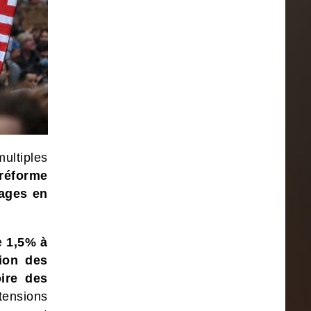
ltiples
 réforme
vages en
de
1,5% à
ion des
oire des
tensions