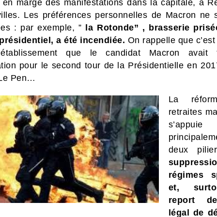
t en marge des manifestations dans la capitale, à R
villes. Les préférences personnelles de Macron ne 
es : par exemple, ”
la Rotonde” , brasserie prisé
présidentiel, a été incendiée.
On rappelle que c’est
tablissement que le candidat Macron avait 
ation pour le second tour de la Présidentielle en 20
 Le Pen…
La réfor
retraites m
s’appuie
principale
deux pili
suppress
régimes s
et, surt
report d
légal de d