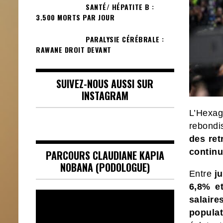
SANTÉ/ HÉPATITE B :
3.500 MORTS PAR JOUR
PARALYSIE CÉRÉBRALE :
RAWANE DROIT DEVANT
SUIVEZ-NOUS AUSSI SUR
INSTAGRAM
L’Hexa
rebond
des ret
continu
PARCOURS CLAUDIANE KAPIA
NOBANA (PODOLOGUE)
Entre
ju
6,8% e
Lecteur
salaire
vidéo
populat