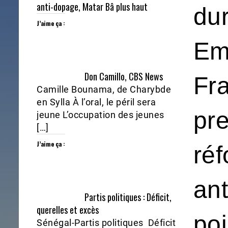
anti-dopage, Matar Bâ plus haut
du
J’aime ça :
Em
Don Camillo, CBS News
Fra
Camille Bounama, de Charybde
en Sylla À l’oral, le péril sera
pr
jeune L’occupation des jeunes
[…]
J’aime ça :
réf
ant
Partis politiques : Déficit,
querelles et excès
poi
Sénégal-Partis politiques Déficit