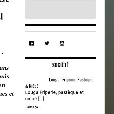
u
SHARE
RSS FEED
.
LINK
EMBED
SOCIÉTÉ
 ans
puis
Louga : Friperie, Pastèque
en
& Niébé
Louga Friperie, pastèque et
es et
niébé […]
J’aime ça :