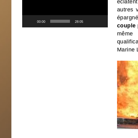
éclaten
autres 
épargné
00:00
28:05
couple 
même é
qualific
Marine