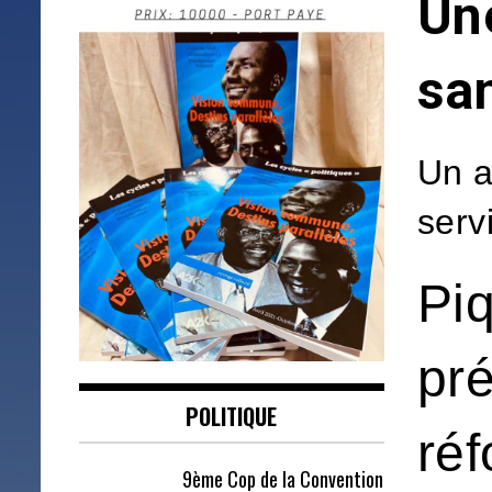
Une
sa
Un a
serv
Piq
pré
POLITIQUE
réf
9ème Cop de la Convention