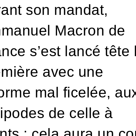
rant son mandat,
manuel Macron de
nce s’est lancé tête 
emière avec une
orme mal ficelée, au
ipodes de celle à
nts ; cela aura un co