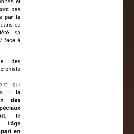
ennes et
sont pas
e par le
 dans ce
fêté sa
17 face à
me des
acroniste
ment sur
ers :
la
ion des
péciaux
out, le
e l’âge
épart en