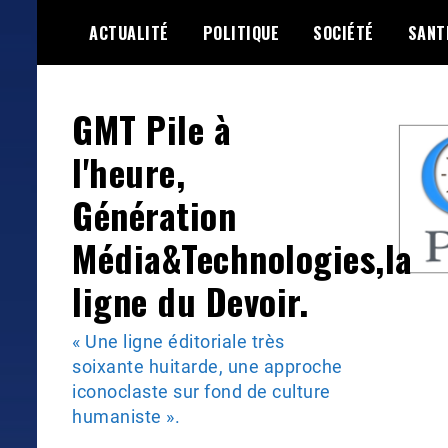
Skip
ACTUALITÉ
POLITIQUE
SOCIÉTÉ
SANT
to
content
GMT Pile à
l'heure,
Génération
Média&Technologies,la
ligne du Devoir.
« Une ligne éditoriale très
soixante huitarde, une approche
iconoclaste sur fond de culture
humaniste ».