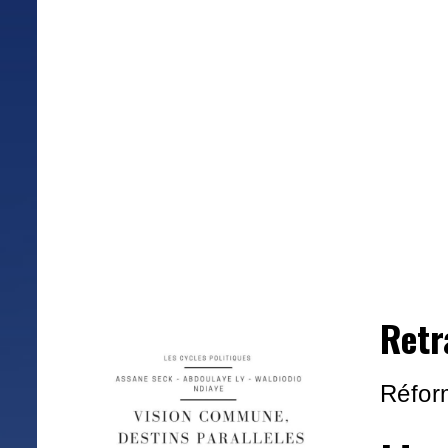
Retr
Réfor