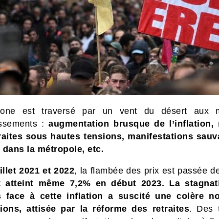
gone est traversé par un vent du désert aux mu
issements :
augmentation brusque de l’inflation,
raites sous hautes tensions, manifestations sau
 dans la métropole, etc.
illet 2021 et 2022
, la flambée des prix est passée 
t atteint même 7,2% en début 2023.
La stagnat
s face à cette inflation a suscité une colère n
ions, attisée par la réforme des retraites
. Des 