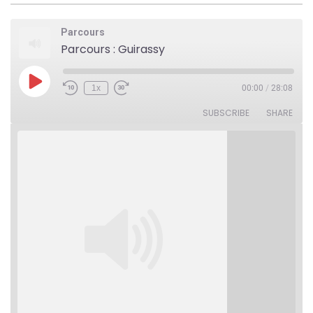
Parcours
Parcours : Guirassy
Play
1x
00:00
/
28:08
Rewind
Fast
Episode
10
Forward
Seconds
30
SUBSCRIBE
SHARE
seconds