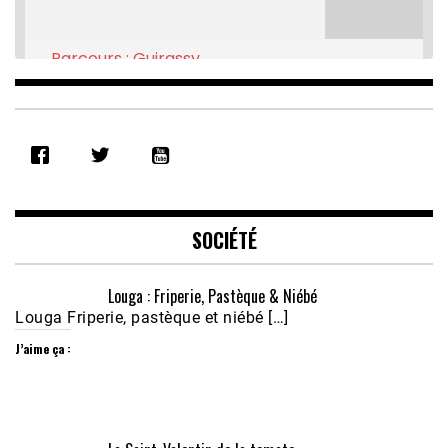
Parcours : Guirassy
Feb 16, 2021 • 28:08
SHARE
RSS FEED
LINK
EMBED
SOCIÉTÉ
Louga : Friperie, Pastèque & Niébé
Louga Friperie, pastèque et niébé […]
J’aime ça :
Écoutez le parcours de Claudiane Kapia 