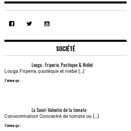
Feb 16, 2021 • 28:08
SHARE
RSS FEED
LINK
EMBED
SOCIÉTÉ
Louga : Friperie, Pastèque & Niébé
Louga Friperie, pastèque et niébé […]
J’aime ça :
Écoutez le parcours de Claudiane Kapia 
La Saint-Valentin de la tomate
Nobana (Podologue)
Feb 24, 2021 • 28mn
Consommation Concentré de tomate ou […]
J’aime ça :