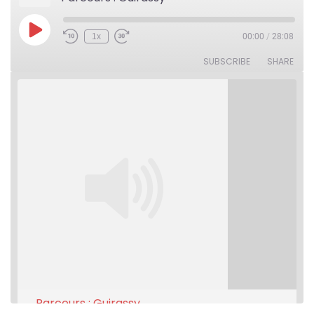
Play
1x
00:00
/
28:08
Rewind
Fast
Episode
10
Forward
Seconds
30
SUBSCRIBE
SHARE
seconds
Parcours : Guirassy