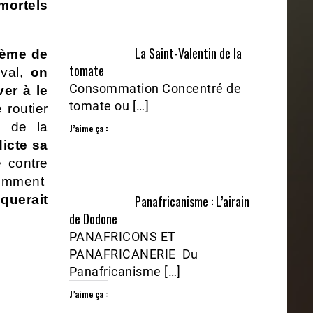
mortels
La Saint-Valentin de la
lème de
tomate
eval,
on
Consommation Concentré de
ver à le
tomate ou […]
 routier
s de la
J’aime ça :
dicte sa
e contre
olemment
Panafricanisme : L’airain
querait
de Dodone
PANAFRICONS ET
PANAFRICANERIE Du
Panafricanisme […]
J’aime ça :