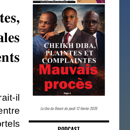
tes,
les
nts
it-il
La Une du Devoir du jeudi 12 février 2026
entre
rtels
PODCAST