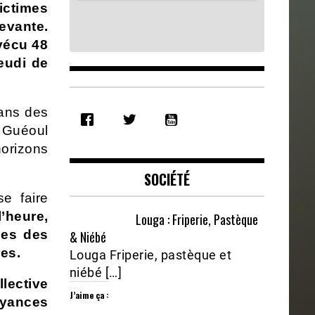
ictimes
cevante.
vécu 48
eudi de
SHARE
dans des
RSS FEED
 Guéoul
LINK
horizons
EMBED
SOCIÉTÉ
se faire
l’heure,
Louga : Friperie, Pastèque
ues des
& Niébé
es.
Louga Friperie, pastèque et
niébé […]
lective
J’aime ça :
oyances