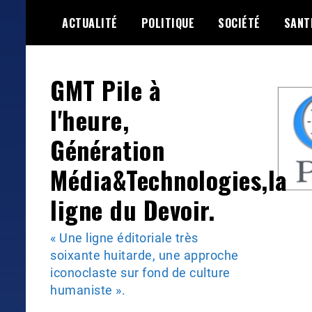
Skip
ACTUALITÉ
POLITIQUE
SOCIÉTÉ
SANT
to
content
GMT Pile à
l'heure,
Génération
Média&Technologies,la
ligne du Devoir.
« Une ligne éditoriale très
soixante huitarde, une approche
iconoclaste sur fond de culture
humaniste ».