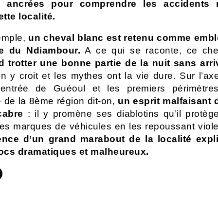
s ancrées pour comprendre les accidents 
tte localité.
emple,
un cheval blanc est retenu comme emb
pe du Ndiambour.
A ce qui se raconte, ce ch
d trotter une bonne partie de la nuit sans arri
n y croit et les mythes ont la vie dure. Sur l’axe
l’entrée de Guéoul et les premiers périmètre
e de la 8ème région dit-on,
un esprit malfaisant 
cabre
: il y promène ses diablotins qu’il protèg
les marques de véhicules en les repoussant vi
ence d’un grand marabout de la localité expli
ocs dramatiques et malheureux.