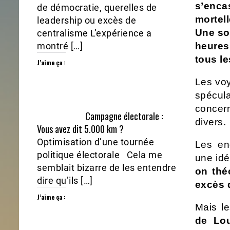
s’enca
de démocratie, querelles de
mortell
leadership ou excès de
Une so
centralisme L’expérience a
montré […]
heures
tous le
J’aime ça :
Les
vo
spécul
concern
Campagne électorale :
divers.
Vous avez dit 5.000 km ?
Optimisation d’une tournée
Les enq
politique électorale Cela me
une idée
semblait bizarre de les entendre
on thé
dire qu’ils […]
excès 
J’aime ça :
Mais le
de Lou