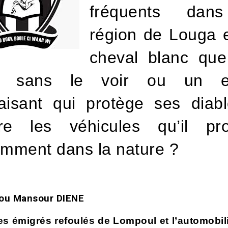
fréquents dan
région de Louga 
cheval blanc que
d sans le voir ou un es
aisant qui protège ses diabl
re les véhicules qu’il pro
emment dans la nature ?
u Mansour DIENE
es émigrés refoulés de Lompoul et l’automobil