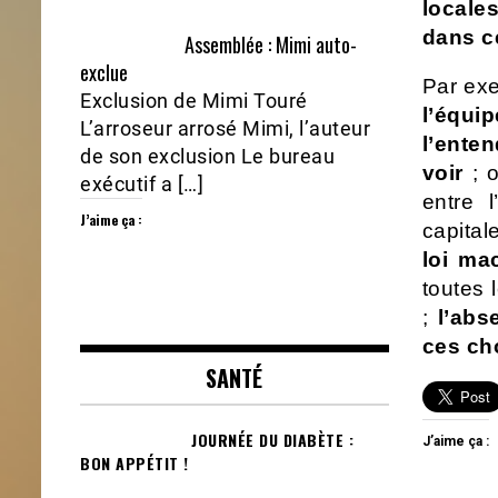
locale
dans ce
Assemblée : Mimi auto-
exclue
Par ex
Exclusion de Mimi Touré
l’équi
L’arroseur arrosé Mimi, l’auteur
l’enten
de son exclusion Le bureau
voir
; o
exécutif a […]
entre 
J’aime ça :
capital
loi ma
toutes 
;
l’abs
ces ch
SANTÉ
JOURNÉE DU DIABÈTE :
J’aime ça :
BON APPÉTIT !