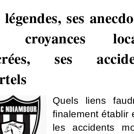
 légendes, ses anecdo
s croyances loca
crées, ses accide
tels
Quels liens faudra
finalement établir 
les accidents mo