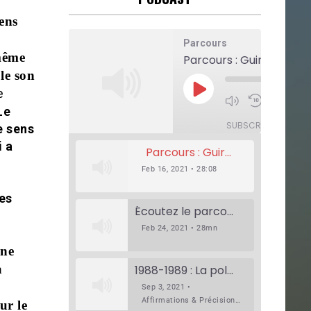
sens
Parcours
même
Parcours : Guirassy
 le son
e
Play
Episode
1x
Mute/Unmute
Rewind
F
Le
Episode
10
F
Seconds
SUBSCRIBE
SHAR
e sens
i a
Parcours : Guirassy
Feb 16, 2021 • 28:08
des
Écoutez le parcours de Claudiane Kapia Nobana (Podologue)
Feb 24, 2021 • 28mn
une
a
1988-1989 : La polémique de Guidimakha (Podcast)
Sep 3, 2021 •
Affirmations & Précisions Exécutions, déportations et répressions au Guidimakha (sud de la Mauritanie) de 1989 /1990 Peut-on les oublier nos victimes ? Au cours de nos recherches de mémoire de maîtrise (1997) intitulé (,), nous avons enquêté sur les noms des personnes victimes (mortes, rescapées et déportées) lors des événements…
ur le