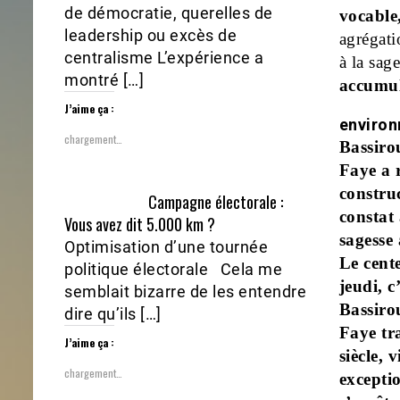
de démocratie, querelles de
vocable,
leadership ou excès de
agrégati
centralisme L’expérience a
à la sag
montré […]
accumul
J’aime ça :
environ
chargement…
Bassir
Faye a r
construc
Campagne électorale :
constat
Vous avez dit 5.000 km ?
sagesse 
Optimisation d’une tournée
Le cent
politique électorale Cela me
jeudi, c
semblait bizarre de les entendre
Bassir
dire qu’ils […]
Faye tr
J’aime ça :
siècle, 
chargement…
excepti