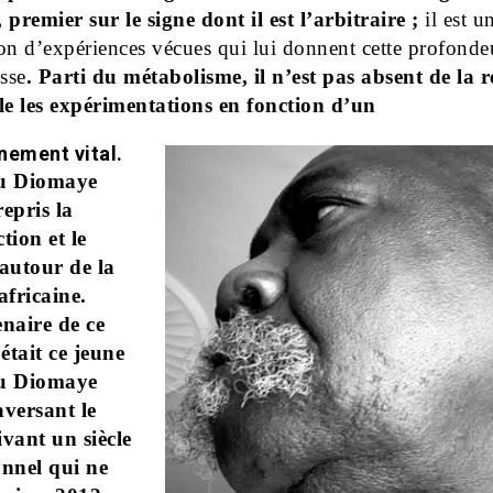
 premier sur le signe dont il est l’arbitraire ;
il est u
on d’expériences vécues qui lui donnent cette profonde
esse
. Parti du métabolisme, il n’est pas absent de la ré
e les expérimentations en fonction d’un
nement vital.
ou Diomaye
epris la
tion et le
 autour de la
africaine.
enaire de ce
’était ce jeune
ou Diomaye
aversant le
vivant un siècle
onnel qui ne