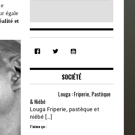
ne
ur égale
alité et
SHARE
RSS FEED
LINK
EMBED
SOCIÉTÉ
Louga : Friperie, Pastèque
& Niébé
Louga Friperie, pastèque et
niébé […]
J’aime ça :