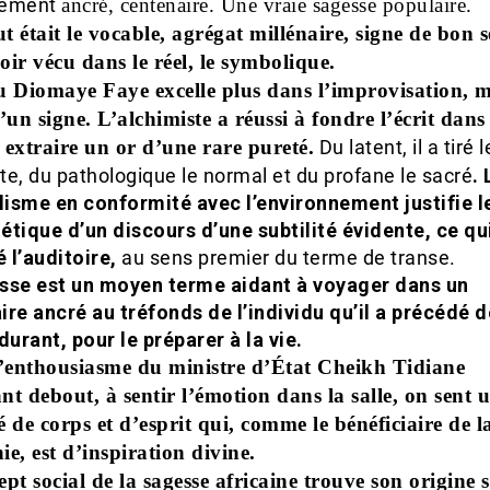
dément
ancré, centenaire. Une vraie sagesse populaire.
 était le vocable, agrégat millénaire, signe de bon 
ir vécu dans le réel, le symbolique.
u Diomaye Faye excelle plus dans l’improvisation, 
’un signe. L’alchimiste a réussi à fondre l’écrit dans
 extraire un or d’une rare pureté.
Du latent, il a tiré l
e, du pathologique le normal et du profane le sacré
. 
isme en conformité avec l’environnement justifie l
hétique d’un discours d’une subtilité évidente, ce qu
 l’auditoire,
au sens premier du terme de transe.
sse est un moyen terme aidant à voyager dans un
ire ancré au tréfonds de l’individu qu’il a précédé 
durant, pour le préparer à la vie.
l’enthousiasme du ministre d’État Cheikh Tidiane
t debout, à sentir l’émotion dans la salle, on sent 
 de corps et d’esprit qui, comme le bénéficiaire de l
e, est d’inspiration divine.
pt social de la sagesse africaine trouve son origine s