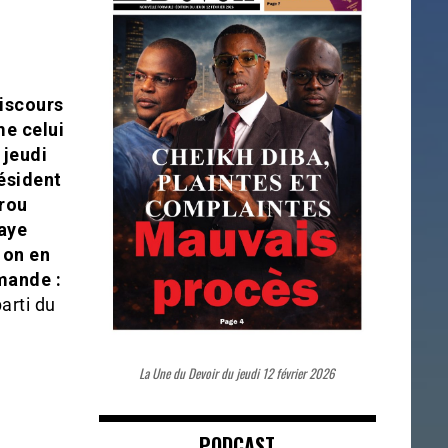
iscours
e celui
 jeudi
ésident
rou
aye
 on en
mande :
parti du
La Une du Devoir du jeudi 12 février 2026
PODCAST