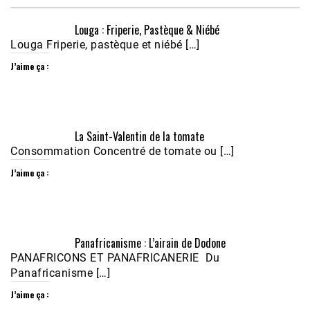
Louga : Friperie, Pastèque & Niébé
Louga Friperie, pastèque et niébé […]
J’aime ça :
Écoutez le parcours de Claudiane Kapia 
La Saint-Valentin de la tomate
Nobana (Podologue)
Feb 24, 2021 • 28mn
Consommation Concentré de tomate ou […]
J’aime ça :
Panafricanisme : L’airain de Dodone
PANAFRICONS ET PANAFRICANERIE Du
Panafricanisme […]
J’aime ça :