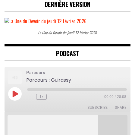
DERNIÈRE VERSION
La Une du Devoir du jeudi 12 février 2026
PODCAST
Parcours
Parcours : Guirassy
Play
1x
00:00
/
28:08
Rewind
Fast
Episode
10
Forward
Seconds
30
SUBSCRIBE
SHARE
seconds