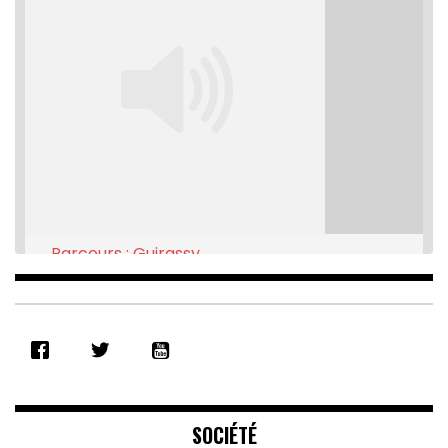
Parcours : Guirassy
Feb 16, 2021 • 28:08
SHARE
RSS FEED
LINK
EMBED
SOCIÉTÉ