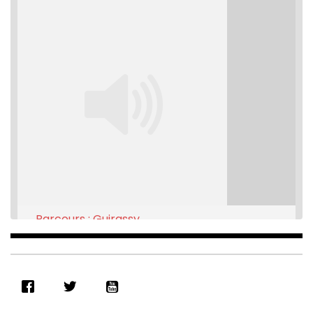
Parcours : Guirassy
Feb 16, 2021 • 28:08
SHARE
RSS FEED
LINK