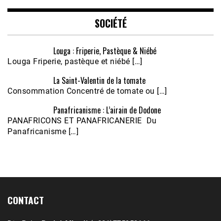
EMBED
SOCIÉTÉ
Louga : Friperie, Pastèque & Niébé
Louga Friperie, pastèque et niébé […]
La Saint-Valentin de la tomate
Consommation Concentré de tomate ou […]
Panafricanisme : L’airain de Dodone
Écoutez le parcours de Claudiane Kapia 
PANAFRICONS ET PANAFRICANERIE Du
Nobana (Podologue)
Feb 24, 2021 • 28mn
Panafricanisme […]
CONTACT