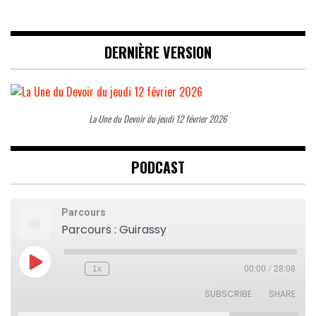
DERNIÈRE VERSION
La Une du Devoir du jeudi 12 février 2026
PODCAST
Parcours
Parcours : Guirassy
Play
1x
00:00
/
28:08
Rewind
Fast
Episode
10
Forward
Seconds
30
SUBSCRIBE
SHARE
seconds