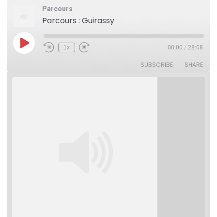
Parcours
Parcours : Guirassy
Play
1x
00:00
/
28:08
Rewind
Fast
Episode
10
Forward
Seconds
30
SUBSCRIBE
SHARE
seconds