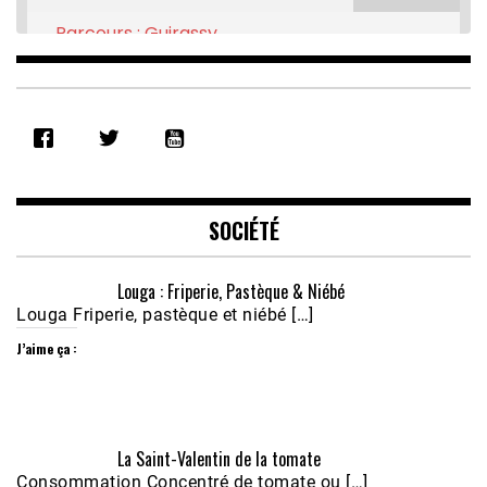
Parcours : Guirassy
Feb 16, 2021 • 28:08
SHARE
RSS FEED
LINK
EMBED
SOCIÉTÉ
Louga : Friperie, Pastèque & Niébé
Louga Friperie, pastèque et niébé […]
J’aime ça :
Écoutez le parcours de Claudiane Kapia 
La Saint-Valentin de la tomate
Nobana (Podologue)
Feb 24, 2021 • 28mn
Consommation Concentré de tomate ou […]