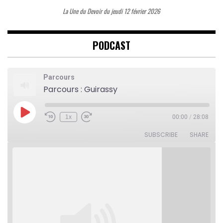
La Une du Devoir du jeudi 12 février 2026
PODCAST
Parcours
Parcours : Guirassy
Play
1x
00:00
/
28:08
Rewind
Fast
Episode
10
Forward
Seconds
30
SUBSCRIBE
SHARE
seconds