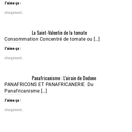
J’aime ça :
chargement…
Écoutez le parcours de Claudiane Kapia 
La Saint-Valentin de la tomate
Nobana (Podologue)
Feb 24, 2021 • 28mn
Consommation Concentré de tomate ou […]
J’aime ça :
chargement…
Panafricanisme : L’airain de Dodone
PANAFRICONS ET PANAFRICANERIE Du
Panafricanisme […]
J’aime ça :
chargement…