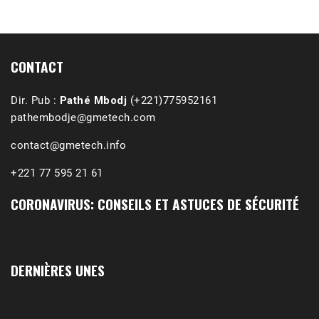
1988-1989 :  La polémique de Guidimakha 
(Podcast)
Sep 3, 2021 •
Affirmations & Précisions Exécutions, déportations et répressions au Guidimakha (sud de la Mauritanie) de 1989 /1990 Peut-on les oublier nos victimes ? Au cours de nos recherches de mémoire de maîtrise (1997) intitulé (,), nous avons enquêté sur les noms des personnes victimes (mortes, rescapées et déportées) lors des événements…
CONTACT
Dir. Pub :
Pathé Mbodj
(+221)775952161
pathembodje@gmetech.com
contact@gmetech.info
+221 77 595 21 61
CORONAVIRUS: CONSEILS ET ASTUCES DE SÉCURITÉ
DERNIÈRES UNES