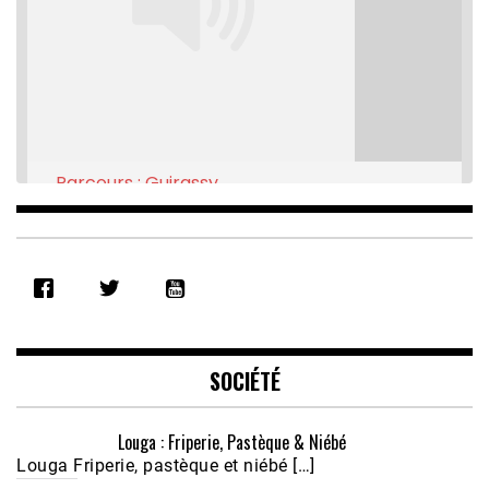
Parcours : Guirassy
Feb 16, 2021 • 28:08
SHARE
RSS FEED
LINK
EMBED
SOCIÉTÉ
Louga : Friperie, Pastèque & Niébé
Louga Friperie, pastèque et niébé […]