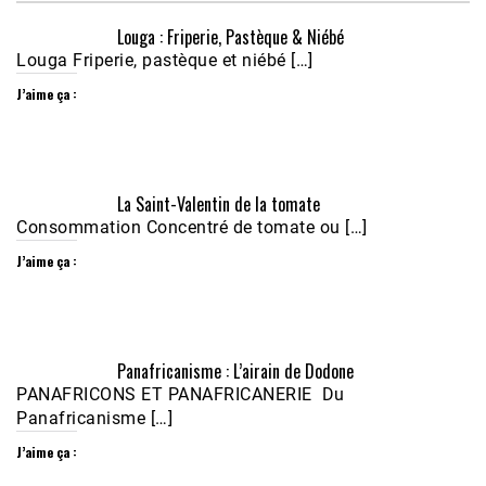
Louga : Friperie, Pastèque & Niébé
Louga Friperie, pastèque et niébé […]
J’aime ça :
Écoutez le parcours de Claudiane Kapia 
La Saint-Valentin de la tomate
Nobana (Podologue)
Feb 24, 2021 • 28mn
Consommation Concentré de tomate ou […]
J’aime ça :
Panafricanisme : L’airain de Dodone
PANAFRICONS ET PANAFRICANERIE Du
Panafricanisme […]
J’aime ça :