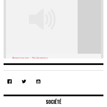
Parcours : Guirassy
Feb 16, 2021 • 28:08
SHARE
RSS FEED
LINK
EMBED
SOCIÉTÉ