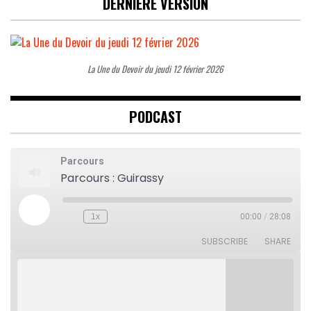
DERNIÈRE VERSION
La Une du Devoir du jeudi 12 février 2026
PODCAST
Parcours
Parcours : Guirassy
Play
1x
00:00
/
28:08
Rewind
Fast
Episode
10
Forward
Seconds
30
SUBSCRIBE
SHARE
seconds