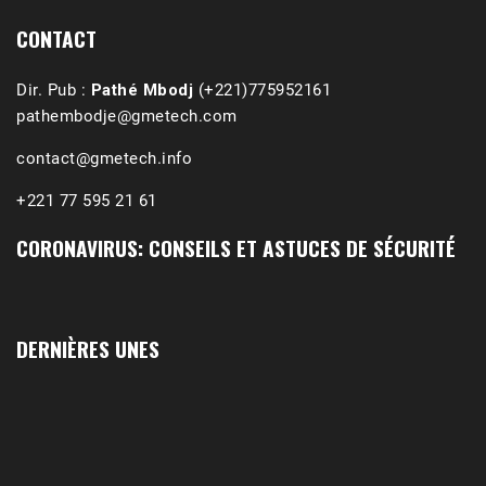
Affirmations & Précisions Exécutions, déportations et répressions au Guidimakha (sud de la Mauritanie) de 1989 /1990 Peut-on les oublier nos victimes ? Au cours de nos recherches de mémoire de maîtrise (1997) intitulé (,), nous avons enquêté sur les noms des personnes victimes (mortes, rescapées et déportées) lors des événements…
CONTACT
Dir. Pub :
Pathé Mbodj
(+221)775952161
pathembodje@gmetech.com
contact@gmetech.info
+221 77 595 21 61
CORONAVIRUS: CONSEILS ET ASTUCES DE SÉCURITÉ
DERNIÈRES UNES