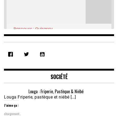
Parcours : Guirassy
Feb 16, 2021 • 28:08
SHARE
RSS FEED
LINK
EMBED
SOCIÉTÉ
Louga : Friperie, Pastèque & Niébé
Louga Friperie, pastèque et niébé […]
J’aime ça :
chargement…