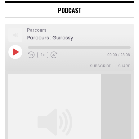
PODCAST
Parcours
Parcours : Guirassy
Play
1x
00:00
/
28:08
Rewind
Fast
Episode
10
Forward
Seconds
30
SUBSCRIBE
SHARE
seconds