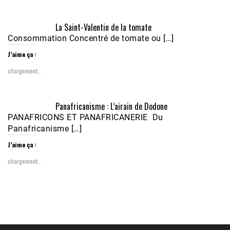
Écoutez le parcours de Claudiane Kapia 
La Saint-Valentin de la tomate
Nobana (Podologue)
Feb 24, 2021 • 28mn
Consommation Concentré de tomate ou […]
J’aime ça :
chargement…
Panafricanisme : L’airain de Dodone
PANAFRICONS ET PANAFRICANERIE Du
Panafricanisme […]
J’aime ça :
chargement…
1988-1989 :  La polémique de Guidimakha 
(Podcast)
Sep 3, 2021 •