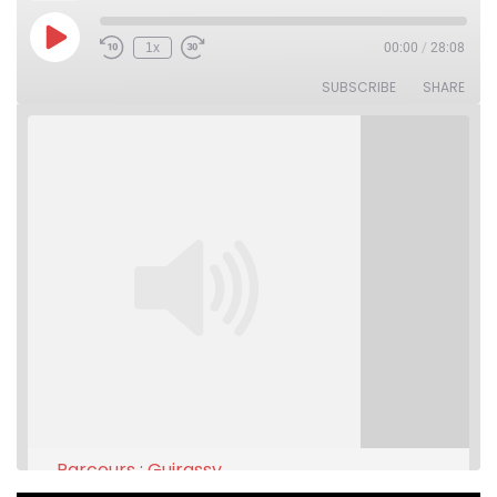
Play
1x
00:00
/
28:08
Rewind
Fast
Episode
10
Forward
Seconds
30
SUBSCRIBE
SHARE
seconds
Parcours : Guirassy
Feb 16, 2021 • 28:08