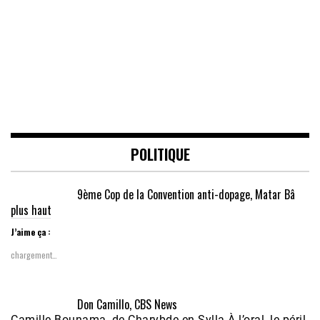
POLITIQUE
9ème Cop de la Convention anti-dopage, Matar Bâ
plus haut
J’aime ça :
chargement…
Don Camillo, CBS News
Camille Bounama, de Charybde en Sylla À l’oral, le péril