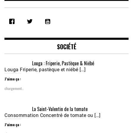
SHARE
RSS FEED
LINK
EMBED
SOCIÉTÉ
Louga : Friperie, Pastèque & Niébé
Louga Friperie, pastèque et niébé […]
J’aime ça :
chargement…
Écoutez le parcours de Claudiane Kapia 
La Saint-Valentin de la tomate
Nobana (Podologue)
Feb 24, 2021 • 28mn
Consommation Concentré de tomate ou […]
J’aime ça :