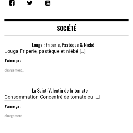
RSS FEED
LINK
EMBED
SOCIÉTÉ
Louga : Friperie, Pastèque & Niébé
Louga Friperie, pastèque et niébé […]
J’aime ça :
chargement…
Écoutez le parcours de Claudiane Kapia 
La Saint-Valentin de la tomate
Nobana (Podologue)
Feb 24, 2021 • 28mn
Consommation Concentré de tomate ou […]
J’aime ça :
chargement…