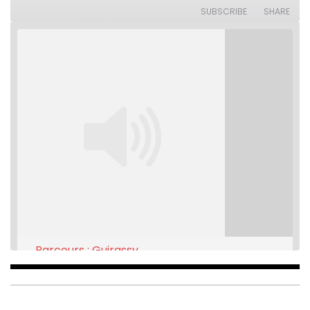
Seconds
30
SUBSCRIBE
SHARE
seconds
Parcours : Guirassy
Feb 16, 2021 • 28:08
SHARE