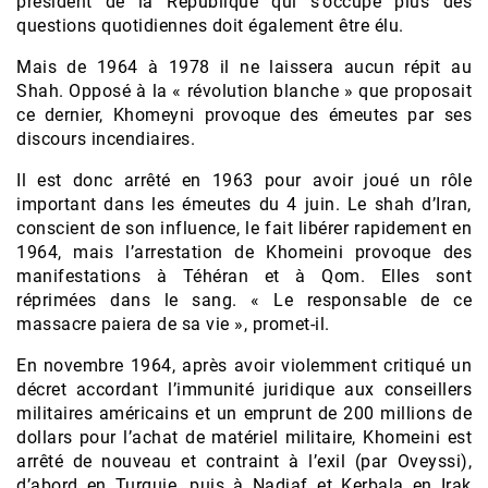
président de la République qui s’occupe plus des
questions quotidiennes doit également être élu.
Mais de 1964 à 1978 il ne laissera aucun répit au
Shah. Opposé à la « révolution blanche » que proposait
ce dernier, Khomeyni provoque des émeutes par ses
discours incendiaires.
Il est donc arrêté en 1963 pour avoir joué un rôle
important dans les émeutes du 4 juin. Le shah d’Iran,
conscient de son influence, le fait libérer rapidement en
1964, mais l’arrestation de Khomeini provoque des
manifestations à Téhéran et à Qom. Elles sont
réprimées dans le sang. « Le responsable de ce
massacre paiera de sa vie », promet-il.
En novembre 1964, après avoir violemment critiqué un
décret accordant l’immunité juridique aux conseillers
militaires américains et un emprunt de 200 millions de
dollars pour l’achat de matériel militaire, Khomeini est
arrêté de nouveau et contraint à l’exil (par Oveyssi),
d’abord en Turquie, puis à Nadjaf et Kerbala en Irak