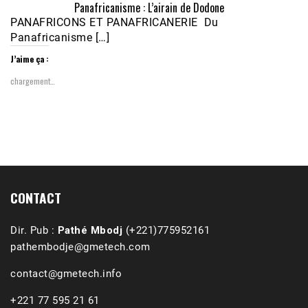
Panafricanisme : L’airain de Dodone
PANAFRICONS ET PANAFRICANERIE Du
Panafricanisme […]
J’aime ça :
chargement…
1988-1989 :  La polémique de Guidimakha 
(Podcast)
Sep 3, 2021 •
Affirmations & Précisions Exécutions, déportations et répressions au Guidimakha (sud de la Mauritanie) de 1989 /1990 Peut-on les oublier nos victimes ? Au cours de nos recherches de mémoire de maîtrise (1997) intitulé (,), nous avons enquêté sur les noms des personnes victimes (mortes, rescapées et déportées) lors des événements…
CONTACT
Dir. Pub :
Pathé Mbodj
(+221)775952161
pathembodje@gmetech.com
contact@gmetech.info
+221 77 595 21 61