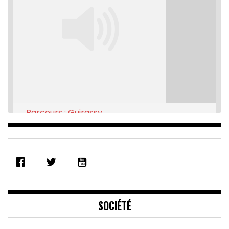
Parcours : Guirassy
Feb 16, 2021 • 28:08
SHARE
RSS FEED
LINK
EMBED
SOCIÉTÉ