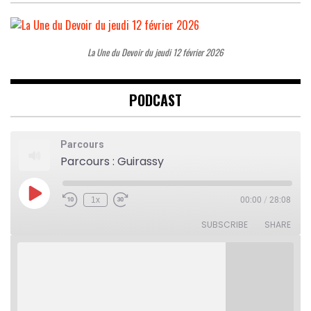
La Une du Devoir du jeudi 12 février 2026
PODCAST
Parcours
Parcours : Guirassy
Play
1x
00:00
/
28:08
Rewind
Fast
Episode
10
Forward
Seconds
30
SUBSCRIBE
SHARE
seconds