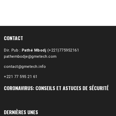
1988-1989 :  La polémique de Guidimakha 
(Podcast)
Sep 3, 2021 •
Affirmations & Précisions Exécutions, déportations et répressions au Guidimakha (sud de la Mauritanie) de 1989 /1990 Peut-on les oublier nos victimes ? Au cours de nos recherches de mémoire de maîtrise (1997) intitulé (,), nous avons enquêté sur les noms des personnes victimes (mortes, rescapées et déportées) lors des événements…
CONTACT
Dir. Pub :
Pathé Mbodj
(+221)775952161
pathembodje@gmetech.com
contact@gmetech.info
+221 77 595 21 61
CORONAVIRUS: CONSEILS ET ASTUCES DE SÉCURITÉ
DERNIÈRES UNES