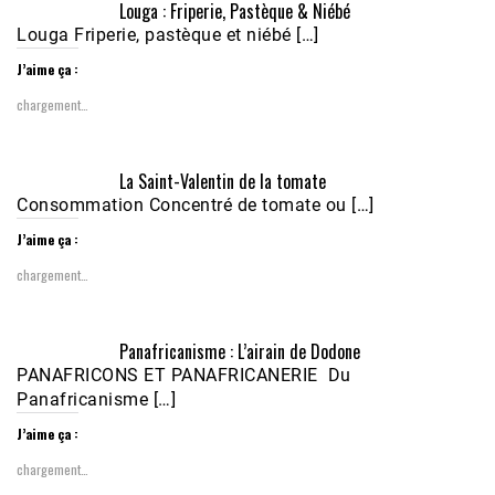
Louga : Friperie, Pastèque & Niébé
Louga Friperie, pastèque et niébé […]
J’aime ça :
chargement…
Écoutez le parcours de Claudiane Kapia 
La Saint-Valentin de la tomate
Nobana (Podologue)
Feb 24, 2021 • 28mn
Consommation Concentré de tomate ou […]
J’aime ça :
chargement…
Panafricanisme : L’airain de Dodone
PANAFRICONS ET PANAFRICANERIE Du
Panafricanisme […]
J’aime ça :
chargement…