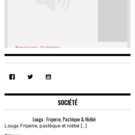
Parcours : Guirassy
Feb 16, 2021 • 28:08
SHARE
RSS FEED
LINK
EMBED
SOCIÉTÉ
Louga : Friperie, Pastèque & Niébé
Louga Friperie, pastèque et niébé […]