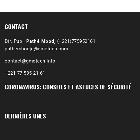
1988-1989 :  La polémique de Guidimakha 
(Podcast)
Sep 3, 2021 •
Affirmations & Précisions Exécutions, déportations et répressions au Guidimakha (sud de la Mauritanie) de 1989 /1990 Peut-on les oublier nos victimes ? Au cours de nos recherches de mémoire de maîtrise (1997) intitulé (,), nous avons enquêté sur les noms des personnes victimes (mortes, rescapées et déportées) lors des événements…
CONTACT
Dir. Pub :
Pathé Mbodj
(+221)775952161
pathembodje@gmetech.com
contact@gmetech.info
+221 77 595 21 61
CORONAVIRUS: CONSEILS ET ASTUCES DE SÉCURITÉ
DERNIÈRES UNES