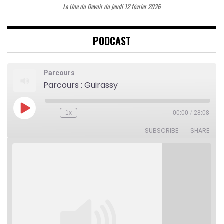
La Une du Devoir du jeudi 12 février 2026
PODCAST
Parcours
Parcours : Guirassy
Play
1x
00:00
/
28:08
Rewind
Fast
Episode
10
Forward
Seconds
30
SUBSCRIBE
SHARE
seconds