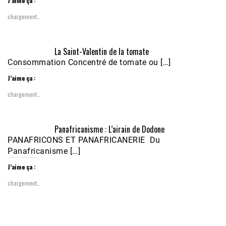
J’aime ça :
chargement…
Écoutez le parcours de Claudiane Kapia 
La Saint-Valentin de la tomate
Nobana (Podologue)
Feb 24, 2021 • 28mn
Consommation Concentré de tomate ou […]
J’aime ça :
chargement…
Panafricanisme : L’airain de Dodone
PANAFRICONS ET PANAFRICANERIE Du
Panafricanisme […]
J’aime ça :
chargement…