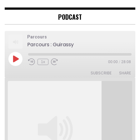
PODCAST
Parcours
Parcours : Guirassy
Play
1x
00:00
/
28:08
Rewind
Fast
Episode
10
Forward
Seconds
30
SUBSCRIBE
SHARE
seconds