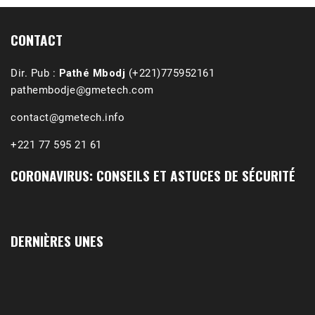
(Podcast)
Sep 3, 2021 •
Affirmations & Précisions Exécutions, déportations et répressions au Guidimakha (sud de la Mauritanie) de 1989 /1990 Peut-on les oublier nos victimes ? Au cours de nos recherches de mémoire de maîtrise (1997) intitulé (,), nous avons enquêté sur les noms des personnes victimes (mortes, rescapées et déportées) lors des événements…
CONTACT
Dir. Pub :
Pathé Mbodj
(+221)775952161
pathembodje@gmetech.com
contact@gmetech.info
+221 77 595 21 61
CORONAVIRUS: CONSEILS ET ASTUCES DE SÉCURITÉ
DERNIÈRES UNES