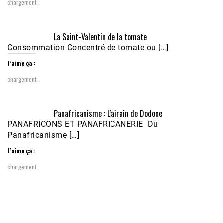
chargement…
Écoutez le parcours de Claudiane Kapia 
La Saint-Valentin de la tomate
Nobana (Podologue)
Feb 24, 2021 • 28mn
Consommation Concentré de tomate ou […]
J’aime ça :
chargement…
Panafricanisme : L’airain de Dodone
PANAFRICONS ET PANAFRICANERIE Du
Panafricanisme […]
J’aime ça :
chargement…
1988-1989 :  La polémique de Guidimakha 