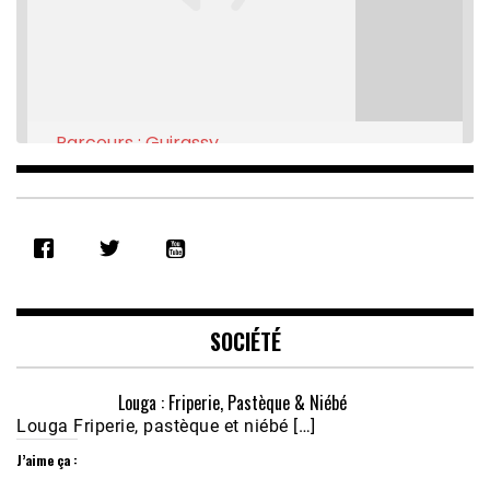
Parcours : Guirassy
Feb 16, 2021 • 28:08
SHARE
RSS FEED
LINK
EMBED
SOCIÉTÉ
Louga : Friperie, Pastèque & Niébé
Louga Friperie, pastèque et niébé […]
J’aime ça :